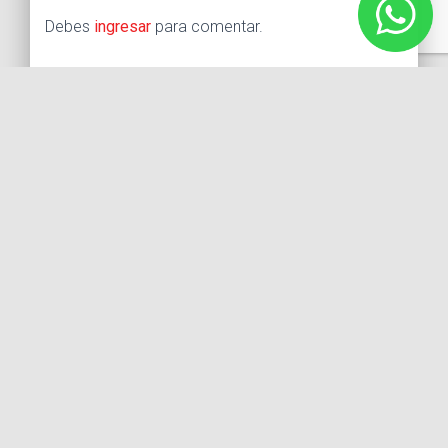
Debes
ingresar
para comentar.
Buscar:
Síguenos
Instagram
Facebook
X
YouTube
Entradas recientes