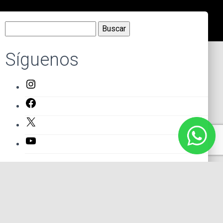
Buscar:
Síguenos
Instagram
Facebook
X
YouTube
Entradas recientes
El primer actor mexicano que protagonizó un montaje en