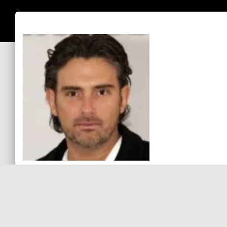
Sin comentarios aún
Debes
ingresar
para comentar.