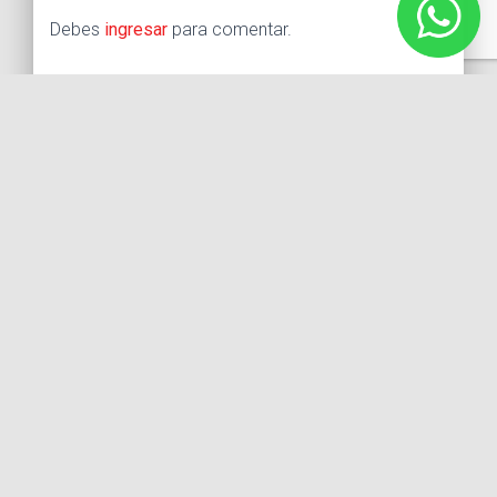
Debes
ingresar
para comentar.
Buscar:
Síguenos
Instagram
Facebook
X
YouTube
Entradas recientes