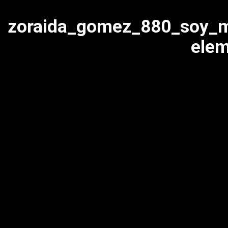
zoraida_gomez_880_soy_m
ele