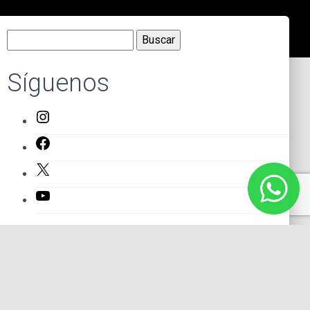
Buscar:
Síguenos
Instagram
Facebook
X
YouTube
Entradas recientes
El primer actor mexicano que protagonizó un montaje en