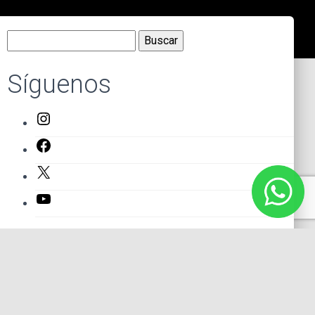
Buscar:
Síguenos
Instagram
Facebook
X
YouTube
Entradas recientes
El primer actor mexicano que protagonizó un montaje en