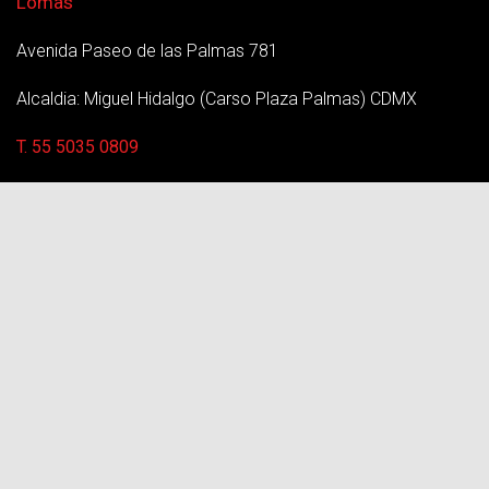
Lomas
Avenida Paseo de las Palmas 781
Alcaldia: Miguel Hidalgo (Carso Plaza Palmas) CDMX
T. 55 5035 0809