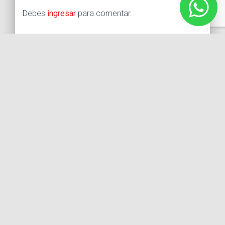
Debes
ingresar
para comentar.
Buscar:
Síguenos
Instagram
Facebook
X
YouTube
Entradas recientes