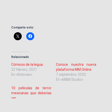
Comparte esto:
Relacionado
Cómicos de la legua.
Conoce nuestra nueva
22 febrero, 2021
plataforma MM Online
En «Noticias»
7 septiembre, 2020
En «M&M Studio»
10 películas de terror
mexicanas que deberías
ver.
26 octubre, 2020
En «Cine»