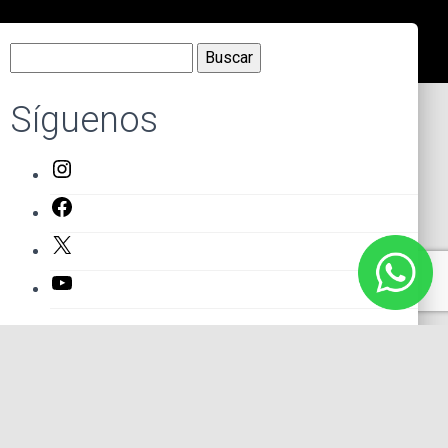
Buscar:
Síguenos
Instagram
Facebook
X
YouTube
Entradas recientes
El primer actor mexicano que protagonizó un montaje en