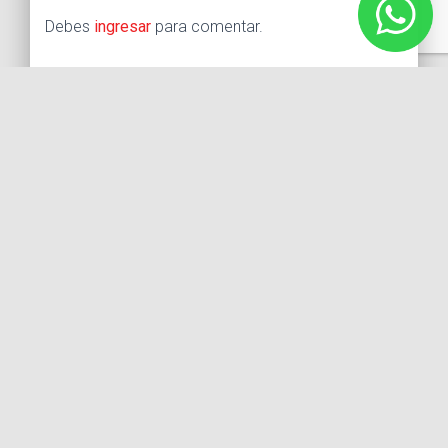
Debes
ingresar
para comentar.
Buscar:
Síguenos
Instagram
Facebook
X
YouTube
Entradas recientes