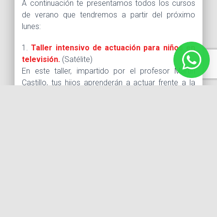
A continuación te presentamos todos los cursos
de verano que tendremos a partir del próximo
lunes:
1.
Taller intensivo de actuación para niños en
televisión.
(Satélite)
En este taller, impartido por el profesor Martín
Castillo, tus hijos aprenderán a actuar frente a la
cámara, a manejar las cámaras, a usar el
apuntador y finalmente estarán preparados para
participar en comerciales y telenovelas.
2.
Taller canto, baile y actuación.
(Interlomas)
El profesor Vico Rubín impartirá este curso de
verano, donde los niños aprenderán, mediante
ejercicios de expresión corporal y
acondicionamiento físico, a hablar en público,
manejar sus emociones, desarrollar la memoria e
imaginación, entre otras cosas.