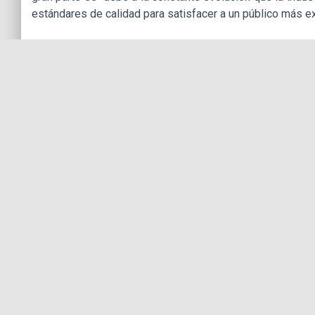
estándares de calidad para satisfacer a un público más e
OBJETIVOS
El taller tiene por objetivo dotar de herramientas
adecuadamente en este medio que cada vez demanda má
él. Si el nivel técnico de las producciones es alto, es 
realidad.
TEMAS
Entrenamiento de actuación.
(Se les proporcionará la teoría básica sobre qué es la
géneros que existen. Así como de manera sintetizada, lo 
Expresión corporal y facial.
La mirada como una herramienta de expresión.
Relación del actor con la cámara y el set de televisi