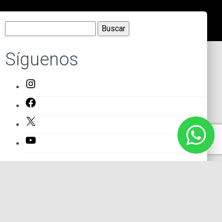
Buscar:
Síguenos
Instagram
Facebook
X
YouTube
Entradas recientes
El primer actor mexicano que protagonizó un montaje en