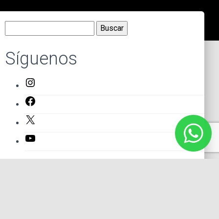
Buscar:
Síguenos
Instagram
Facebook
X
YouTube
Entradas recientes
El primer actor mexicano que protagonizó un montaje en