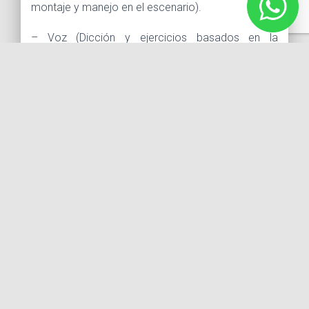
montaje y manejo en el escenario).
– Voz (Dicción y ejercicios basados en la
actuación de doblaje para crear personajes desde
la voz y acentos).
– Clown (Principios básicos de técnica rusa, con
bases de manejo de estatus y montaje de Sketch).
– Sit Com y comedia escrita (aproximación al
formato de Comedia de Situación con
herramientas útiles para escribir teatro cómico,
cabaret y series de T.V. 15 puntos, arquetipos de
humor).
– Cabareteo (manejo de público en teatro bar o
sin cuarta pared).
– Tono actoral de comedia. (Revisión de estilos
de comedia, desde el deathpan hasta la farsa).