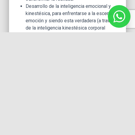
Desarrollo de la inteligencia emocional y
kinestésica, para enfrentarse a la escena con
emoción y siendo esta verdadera (a través
de la inteligencia kinestésica corporal
adquirimos información que por efecto del
movimiento y la vivencia se convierte en
aprendizaje significativo)
Uso y manejo de la voz hablada y entonada.
TEMARIO
Este taller se aplica en si a tres áreas: canto, baile
y actuación.
Canto: música, ritmo, melodía y armonía…
Baile: danza jazz contemporánea (Si el
montaje lo requiere también Tap), marcación y
puesta en escena de coreografías originales.