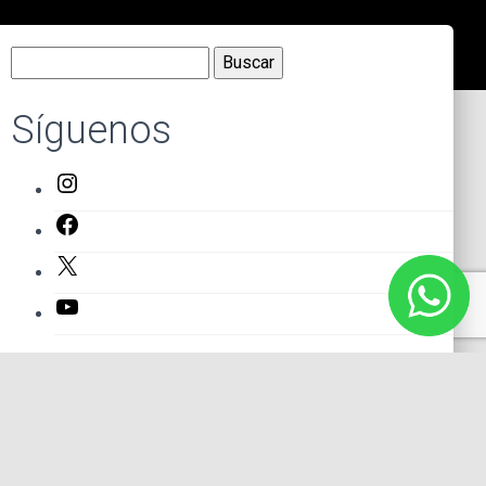
Buscar:
Síguenos
Instagram
Facebook
X
YouTube
Entradas recientes
El primer actor mexicano que protagonizó un montaje en