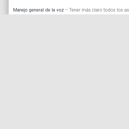
Manejo general de la voz
– Tener más claro todos los as
creación de un personaje y escenas actorales
CORRECCIÓN VOCAL:
Atención: Individual
Duración por sesión: 2 horas
Número de sesiones:
Número de sesiones: Primera sesión de evaluación y de
determinar si son necesarias más sesiones hasta un má
Opciones a seleccionar: