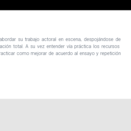
 abordar su trabajo actoral en escena, despojándose de
ación total. A su vez entender vía práctica los recursos
practicar como mejorar de acuerdo al ensayo y repetición