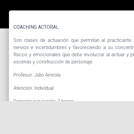
COACHING ACTORAL:
Son clases de actuación que permitan al practicante
nervios e incertidumbres y favoreciendo a su concentr
físicos y emocionales que debe involucrar al actuar y 
escenas y construcción de personaje.
Profesor: Julio Arreola
Atención: Individual
Duración por sesión: 2 horas
Número de sesiones:
Número de sesiones: 4 mínimo/ 6 máximo