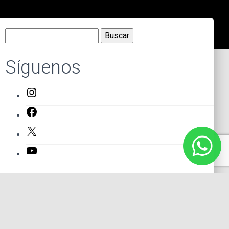
Buscar:
Síguenos
Instagram
Facebook
X
YouTube
Entradas recientes
El primer actor mexicano que protagonizó un montaje en