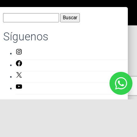
Buscar:
Síguenos
Instagram
Facebook
X
YouTube
Entradas recientes
El primer actor mexicano que protagonizó un montaje en