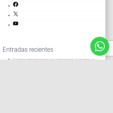
Facebook
X
YouTube
Entradas recientes
El primer actor mexicano que protagonizó un montaje en
Broadway
Felipe Cazals
ACTUAR SIN BLOQUEOS
La expresión corporal en la actuación
Nominados a los premios Emmy 2021
Categorías