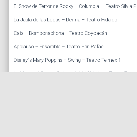
El Show de Terror de Rocky – Columbia – Teatro Silvia Pi
La Jaula de las Locas – Derma – Teatro Hidalgo
Cats – Bombonachona – Teatro Coyoacán
Applauso – Ensamble – Teatro San Rafael
Disney´s Mary Poppins – Swing – Teatro Telmex 1
La Línea del Coro – Swing, u/s Val/Kristine – Teatro Telm
Una Eva y Dos Patanes – Swing – Teatro de los Insurgen
Los Productores – Swing, Dance Capitan – Teatro Telme
Mi Bella Dama – Ensamble – Teatro de los Insurgentes
TEATRO