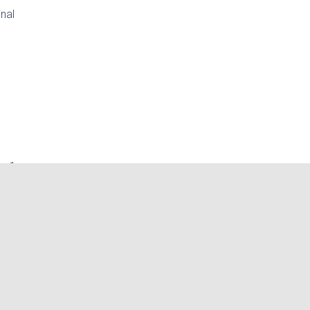
nal
ex 1
tes
x 2