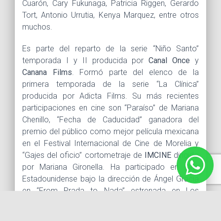
Cuarón, Cary Fukunaga, Patricia Riggen, Gerardo
Tort, Antonio Urrutia, Kenya Marquez, entre otros
muchos.
Es parte del reparto de la serie “Niño Santo”
temporada I y II producida por
Canal Once
y
Canana Films
. Formó parte del elenco de la
primera temporada de la serie “La Clínica”
producida por Adicta Films. Su más recientes
participaciones en cine son “Paraíso” de Mariana
Chenillo, “Fecha de Caducidad” ganadora del
premio del público como mejor película mexicana
en el Festival Internacional de Cine de Morelia y
“Gajes del oficio” cortometraje de
IMCINE
dirigido
por Mariana Gironella. Ha participado en Cine
Estadounidense bajo la dirección de Ángel Gracia
en “From Prada to Nada” estrenada en Los
Ángeles California compartiendo créditos y
pantalla con Adriana Barraza.