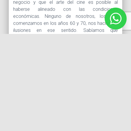
negocio y que el arte del cine es posible al
haberse alineado con las condiciones
económicas. Ninguno de nosotros, los que
comenzamos en los años 60 y 70, nos hacíamos
ilusiones en ese sentido. Sabíamos que
tendríamos que trabajar duro para proteger lo que
queríamos. También sabíamos que quizás
tendríamos que atravesar períodos difíciles. Y
supongo que, a cierto nivel, nos dimos cuenta de
que tendríamos que enfrentarnos a un momento
en el que cada elemento impredecible en el
proceso de hacer películas acabaría minimizado,
casi incluso eliminado. ¿Y cuál es el elemento más
impredecible de todos? El cine. Y la gente que lo
hace.
No quiero repetir lo que han dicho y escrito otros
antes de mí, sobre los cambios en el negocio. Y
me alienta la existencia de excepciones a la
tendencia cinematográfica general —
Wes