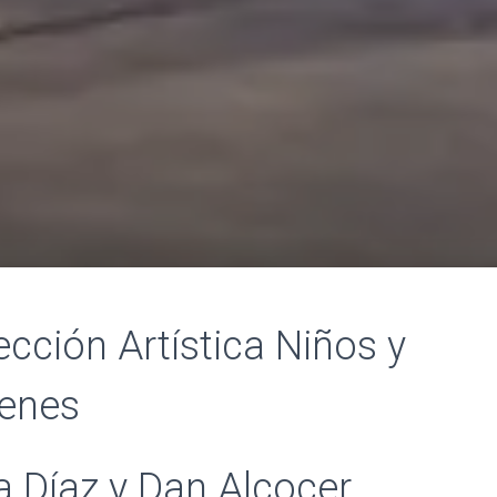
ección Artística Niños y
enes
a Díaz y Dan Alcocer