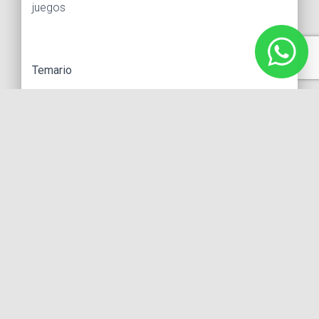
juegos
Temario
1.- Vocalización.
2.- Acondicionamiento físico.
3.- Respiración correcta para el canto.
4.- Ejercicios para perder el miedo escénico.
5.- Desarrollo de la imaginación.
6.- Desarrollo de la concentración.
7.- Desarrollo de la memoria.