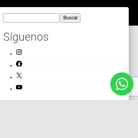
Buscar:
Síguenos
Instagram
Facebook
X
YouTube
Entradas recientes
El primer actor mexicano que protagonizó un montaje en