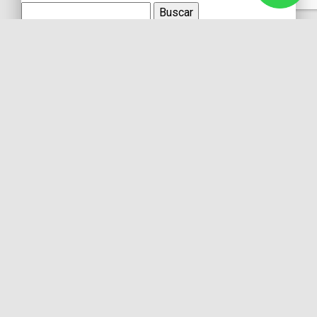
Buscar:
Síguenos
Instagram
Facebook
X
YouTube
Entradas recientes
El primer actor mexicano que protagonizó un montaje en
Broadway
Felipe Cazals