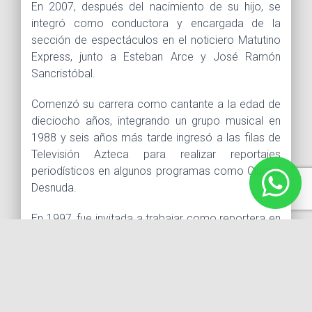
En 2007, después del nacimiento de su hijo, se
integró como conductora y encargada de la
sección de espectáculos en el noticiero Matutino
Express, junto a Esteban Arce y José Ramón
Sancristóbal.
Comenzó su carrera como cantante a la edad de
dieciocho años, integrando un grupo musical en
1988 y seis años más tarde ingresó a las filas de
Televisión Azteca para realizar reportajes
periodísticos en algunos programas como Ciudad
Desnuda.
En 1997, fue invitada a trabajar como reportera en
Televisa y más adelante como conductora del
programa La Botana, donde compartió créditos
con Juan José Origel.
Ingresa al mundo de la actuación en 1999, con su