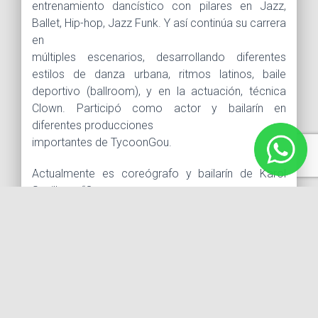
entrenamiento dancístico con pilares en Jazz,
Ballet, Hip-hop, Jazz Funk. Y así continúa su carrera
en
múltiples escenarios, desarrollando diferentes
estilos de danza urbana, ritmos latinos, baile
deportivo (ballroom), y en la actuación, técnica
Clown. Participó como actor y bailarín en
diferentes producciones
importantes de TycoonGou.
Actualmente es coreógrafo y bailarín de Karol
Sevilla en “Que se pare
el mundo Tour México”, así como también está en
temporada con el montaje “El Juego Que Todos
Jugamos” producido por Sergio Gabriel.
Sin comentarios aún
The comments are closed.