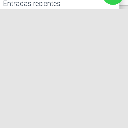
Entradas recientes
El primer actor mexicano que protagonizó un montaje en
Broadway
Felipe Cazals
ACTUAR SIN BLOQUEOS
La expresión corporal en la actuación
Nominados a los premios Emmy 2021
Categorías
Cine
M&M Studio
Noticias
Teatro
Televisión