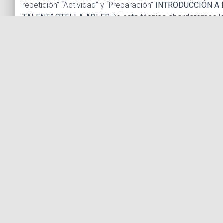
repetición” “Actividad” y “Preparación”
INTRODUCCIÓN A L
TALENT” STELLA ADLER
De esta técnica abordaremos lo
verbos activos y mapas de acciones.
PRÁCTICA
Durante 
manera ascendente y progresiva en el trabajo interpretat
diseñar personajes a prueba de balas como, a través d
más sencillos a personajes complejos.
INTRODUCCIÓN 
estar estructurado un guión y desarrollar un criterio pro
Cómo debe realizar y presentarse un book fotográfico p
Cómo debe ser un demo reel Cuáles son las agencias co
Solicita
Su nombre (requerido)
Su e-mail (requerido)