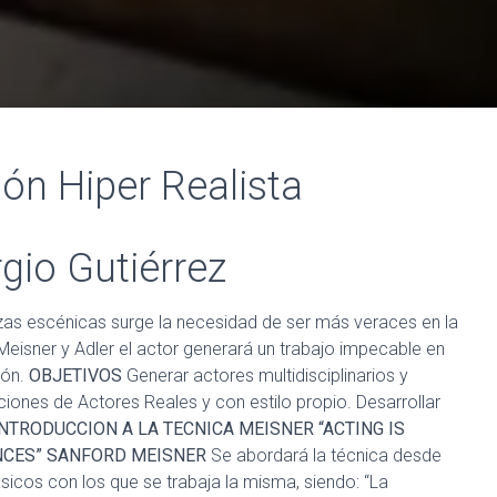
ión Hiper Realista
gio Gutiérrez
iezas escénicas surge la necesidad de ser más veraces en la
Meisner y Adler el actor generará un trabajo impecable en
ión.
OBJETIVOS
Generar actores multidisciplinarios y
aciones de Actores Reales y con estilo propio. Desarrollar
INTRODUCCION A LA TECNICA MEISNER “ACTING IS
CES” SANFORD MEISNER
Se abordará la técnica desde
ásicos con los que se trabaja la misma, siendo: “La