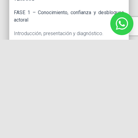
FASE 1 – Conocimiento, confianza y desbloqueo
actoral
Introducción, presentación y diagnóstico.
Conociendo herramientas internas.
La verdad emocional para la cámara.
FASE 2 – Herramientas técnicas y manejo
profesional frente a cámara
El espacio de cámara.
Luz y cámara: cómo favorecen tu actuación.
Apuntador/Chicharo.
Memoria inmediata.