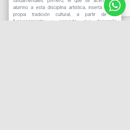
fundamentales: primero, el que se acerque al
alumno a esta disciplina artística, inserta en su
propia tradición cultural, a partir de su
funcionamiento, y segundo, que desarrolle
habilidades y técnicas que le servirán tanto en su
vida académica como en su desarrollo y
formación personal.
OBJETIVOS
En un Taller intensivo de 19 sesiones el alumno
conocerá los principios generales de la actuación
mediante un entrenamiento físico, ejercicios de
improvisación, y adquirirá las bases de la cultura
teatral para su formación como ejecutante.
Introducir al estudiante a la práctica teatral y
analizar sus componentes.