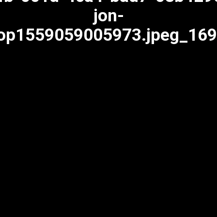
jon-
op1559059005973.jpeg_16