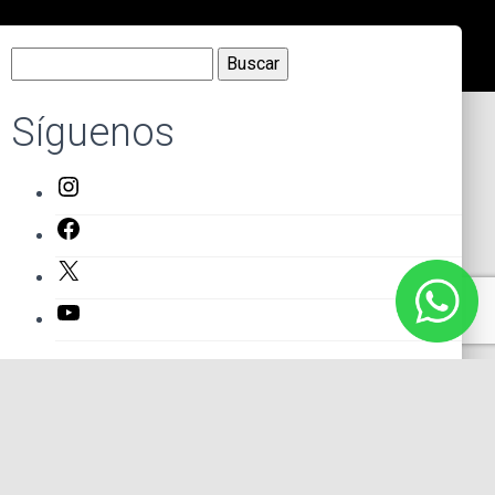
Buscar:
Síguenos
Instagram
Facebook
X
YouTube
Entradas recientes
El primer actor mexicano que protagonizó un montaje en