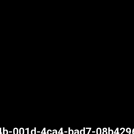
4b-001d-4ca4-bad7-08b429