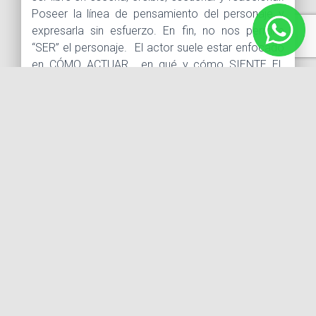
Poseer la línea de pensamiento del personaje y
expresarla sin esfuerzo. En fin, no nos permite
“SER” el personaje. El actor suele estar enfocado
en CÓMO ACTUAR , en qué y cómo SIENTE EL
PERSONAJE. Pero un 80% de tus bloqueos son
inconscientes, así que no podrás identificar y
expresar las emociones del personaje.
A través de diversos test psicométricos,
eneagramas, Gestalt, grafología, etc. Creamos una
radiografía emocional del alumno y a partir de ahí,
hacemos un gran número de ejercicios actorales
novedosos, que te va ayudar a descubrir,
identificar y liberar esos bloqueos. Aportando
herramientas para obtener seguridad y eficacia en
escena y en los casting.
TEMAS