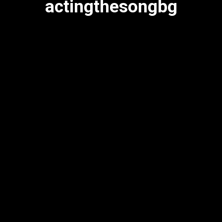
actingthesongbg