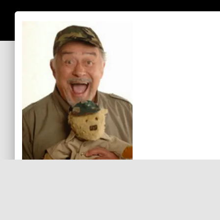
Sin comentarios aún
Debes
ingresar
para comentar.