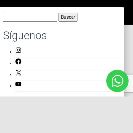
Buscar:
Síguenos
Instagram
Facebook
X
YouTube
Entradas recientes
El primer actor mexicano que protagonizó un montaje en