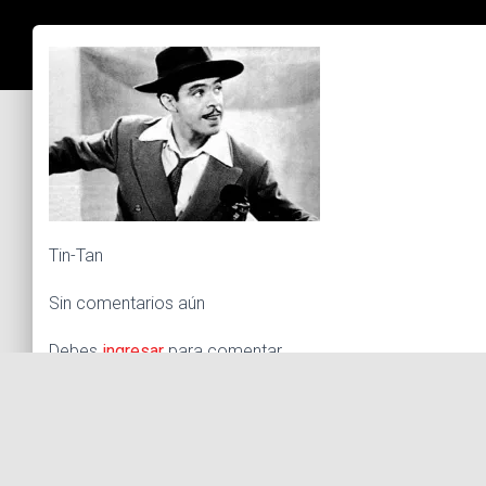
Tin-Tan
Sin comentarios aún
Debes
ingresar
para comentar.