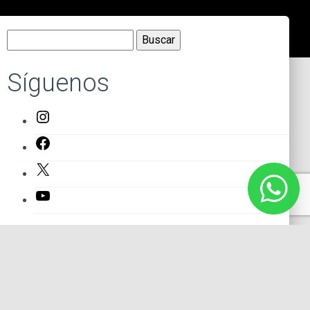
Buscar:
Síguenos
Instagram
Facebook
X
YouTube
Entradas recientes
El primer actor mexicano que protagonizó un montaje en