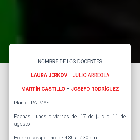
NOMBRE DE LOS DOCENTES
LAURA JERKOV
–
JULIO ARREOLA
MARTÍN CASTILLO
–
JOSEFO RODRÍGUEZ
Plantel: PALMAS
Fechas: Lunes a viernes del 17 de julio al 11 de
agosto
Horario: Vespertino de 4:30 a 7:30 pm