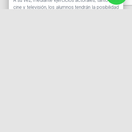
A su vez, mediante ejercicios actorales, tanto para
cine y televisión, los alumnos tendrán la posibilidad
de ser grabados y evaluados durante el proceso y
de esta manera aplicar los fundamentos
aprendidos en las áreas y materias que conforman
el taller.
TEMARIO
ACTUACIÓN Y EXPRESIÓN– Imparte: Laura Jerkov
1. Presencia y manejo de escenario
2. Voz, dicción y proyección
3. Principios de improvisación
4. El cuerpo como herramienta de creación
TÉCNICA ACTORAL – Imparte: Julio Arreola